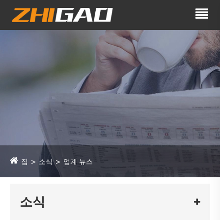
집
소식
업계 뉴스
소식