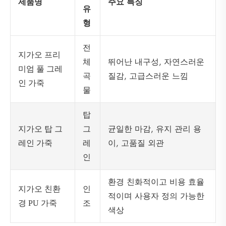
제품명
주요 특징
유
형
전
지가오 프리
체
뛰어난 내구성, 자연스러운
미엄 풀 그레
곡
질감, 고급스러운 느낌
인 가죽
물
탑
그
균일한 마감, 유지 관리 용
지가오 탑 그
레
이, 고품질 외관
레인 가죽
인
환경 친화적이고 비용 효율
인
지가오 친환
적이며 사용자 정의 가능한
조
경 PU 가죽
색상