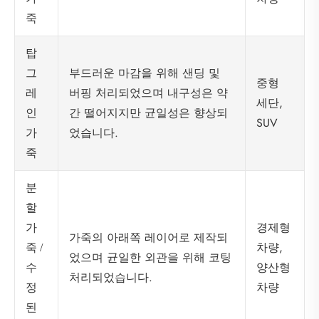
죽
탑
부드러운 마감을 위해 샌딩 및
그
중형
버핑 처리되었으며 내구성은 약
레
세단,
간 떨어지지만 균일성은 향상되
인
SUV
었습니다.
가
죽
분
할
경제형
가
가죽의 아래쪽 레이어로 제작되
차량,
죽 /
었으며 균일한 외관을 위해 코팅
양산형
수
처리되었습니다.
차량
정
된