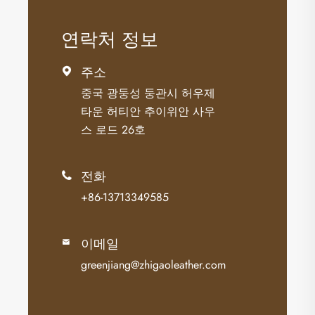
연락처 정보
주소

중국 광둥성 둥관시 허우제
타운 허티안 추이위안 사우
스 로드 26호
전화

+86-13713349585
이메일

greenjiang@zhigaoleather.com